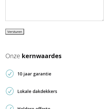
Onze
kernwaardes
R
10 jaar garantie
R
Lokale dakdekkers
R
Heldere offerte