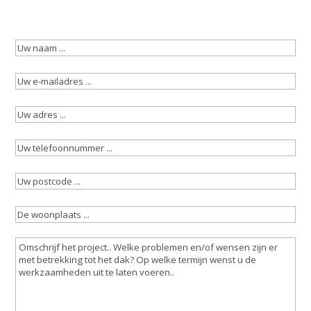
Uw
naam
(Vereist)
Uw
e-
Uw
mailadres
(Vereist)
adres
(Vereist)
Uw
telefoonnummer
(Vereist)
Uw
postcode
(Vereist)
De
woonplaats
(Vereist)
Omschrijving
werkzaamheden
(Vereist)